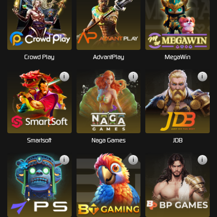
Crowd Play
AdvantPlay
MegaWin
i
i
i
Smartsoft
Naga Games
JDB
i
i
i