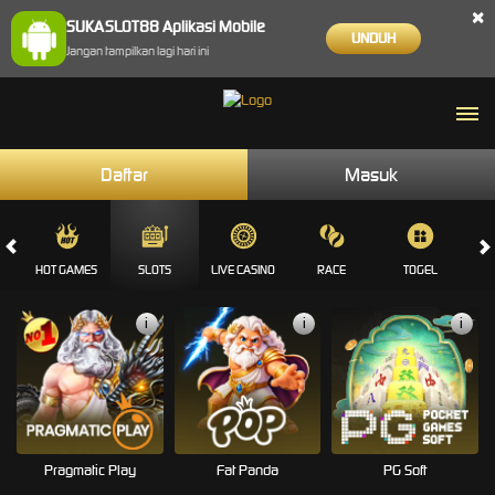
×
SUKASLOT88 Aplikasi Mobile
UNDUH
Jangan tampilkan lagi hari ini
Daftar
Masuk
HOT GAMES
SLOTS
LIVE CASINO
RACE
TOGEL
OL
i
i
i
Pragmatic Play
Fat Panda
PG Soft