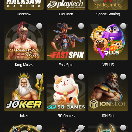
Hacksaw
Playtech
Spade Gaming
i
i
i
King Midas
Fast Spin
VPLUS
i
i
i
Joker
5G Games
ION Slot
i
i
i