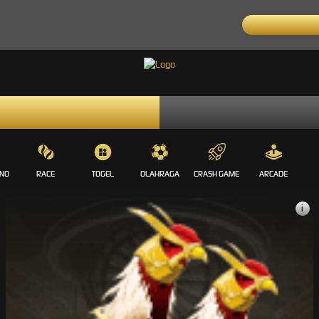
INO
RACE
TOGEL
OLAHRAGA
CRASH GAME
ARCADE
i