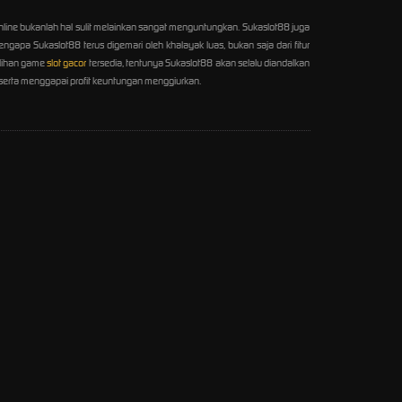
line bukanlah hal sulit melainkan sangat menguntungkan. Sukaslot88 juga
engapa Sukaslot88 terus digemari oleh khalayak luas, bukan saja dari fitur
ilihan game
slot gacor
tersedia, tentunya Sukaslot88 akan selalu diandalkan
erta menggapai profit keuntungan menggiurkan.