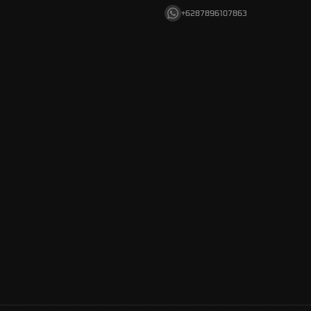
+6287896107863