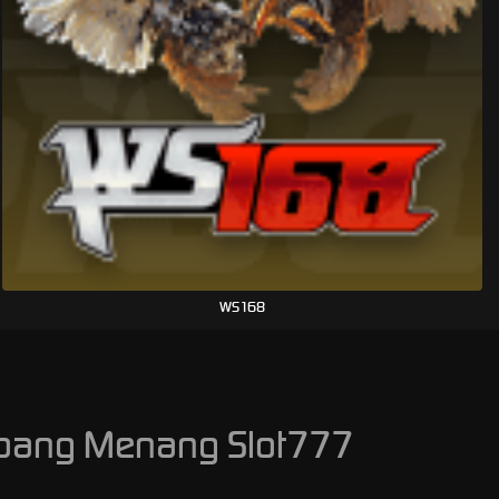
WS168
ampang Menang Slot777